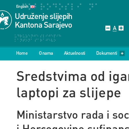
English
Udruženje slijepih
Kantona Sarajevo
Home
O nama
Aktuelnosti
Dokumenti
Sredstvima od iga
laptopi za slijepe
Ministarstvo rada i so
i Hercegovine sufinans