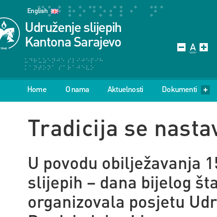
English
Udruženje slijepih
Kantona Sarajevo
Home
O nama
Aktuelnosti
Dokumenti
Tradicija se nasta
U povodu obilježavanja 
slijepih – dana bijelog š
organizovala posjetu Udr