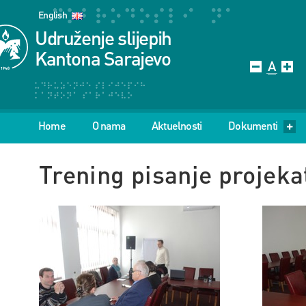
English
Udruženje slijepih
Kantona Sarajevo
Home
O nama
Aktuelnosti
Dokumenti
Trening pisanje projeka