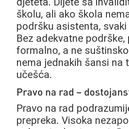
djeteta. Dijete sa invali
školu, ali ako škola nema 
podršku asistenta, svak
Bez adekvatne podrške, 
formalno, a ne suštinsko
nema jednakih šansi na t
učešća.
Pravo na rad – dostojan
Pravo na rad podrazumijev
prepreka. Visoka nezapo