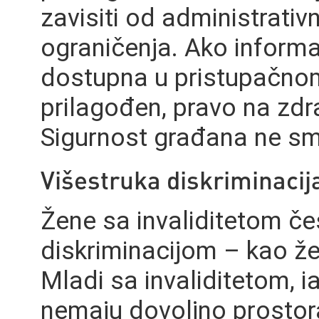
zavisiti od administrativ
ograničenja. Ako informac
dostupna u pristupačnom 
prilagođen, pravo na zdr
Sigurnost građana ne smi
Višestruka diskriminacija
Žene sa invaliditetom č
diskriminacijom – kao že
Mladi sa invaliditetom, 
nemaju dovoljno prostor