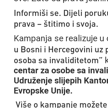
Informiši se. Dijeli poru
prava – štitimo i svoja.
Kampanja se realizuje u 
u Bosni i Hercegovini uz 
osoba sa invaliditetom”
k
centar za osobe sa invali
Udruženje slijepih Kanto
Evropske Unije.
Više o kampanje možete 