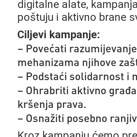
digitalne alate, kampanj
poštuju i aktivno brane s
Ciljevi kampanje:
– Povećati razumijevanje
mehanizama njihove zašt
– Podstaći solidarnost i
– Ohrabriti aktivno građ
kršenja prava.
– Osnažiti posebno ranji
Kroz kampanju ćemo pred