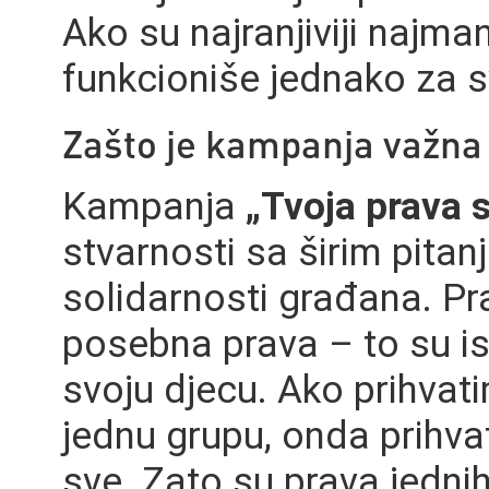
Ako su najranjiviji najman
funkcioniše jednako za s
Zašto je kampanja važna
Kampanja
„Tvoja prava s
stvarnosti sa širim pitan
solidarnosti građana. Pr
posebna prava – to su is
svoju djecu. Ako prihvat
jednu grupu, onda prihva
sve. Zato su prava jedni