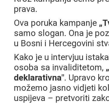
prava.
Ova poruka kampanje
„T
samo slogan. Ona je pozi
u Bosni i Hercegovini stv
Kako je u intervjuu ista
osoba sa invaliditetom,
deklarativna"
. Upravo kr
možemo jasno vidjeti koli
uspijeva – pretvoriti za