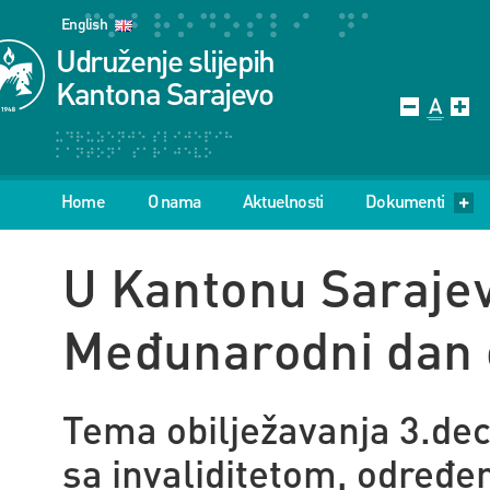
English
Udruženje slijepih
Kantona Sarajevo
Home
O nama
Aktuelnosti
Dokumenti
U Kantonu Sarajev
Međunarodni dan o
Tema obilježavanja 3.d
sa invaliditetom, određe