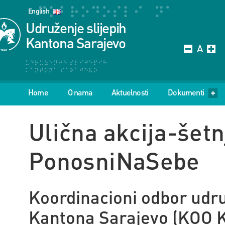
English
Udruženje slijepih
Kantona Sarajevo
Home
O nama
Aktuelnosti
Dokumenti
Ulična akcija-šet
PonosniNaSebe
Koordinacioni odbor udru
Kantona Sarajevo (KOO KS