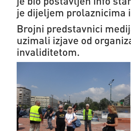
je bio postavljen info št
je dijeljem prolaznicima 
Brojni predstavnici medija
uzimali izjave od organiz
invaliditetom.