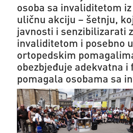
osoba sa invaliditetom i
uličnu akciju – šetnju, k
javnosti i senzibilizara
invaliditetom i posebno 
ortopedskim pomagalima 
obezbjeđuje adekvatna i 
pomagala osobama sa inv