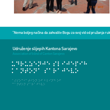
“Nema boljeg načina da zahvalite Bogu za svoj vid od pružanja 
Udruženje slijepih Kantona Sarajevo
Association of blind of Canton Sarajevo