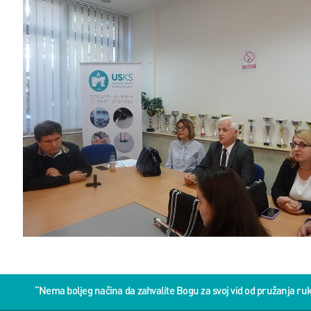
“Nema boljeg načina da zahvalite Bogu za svoj vid od pružanja 