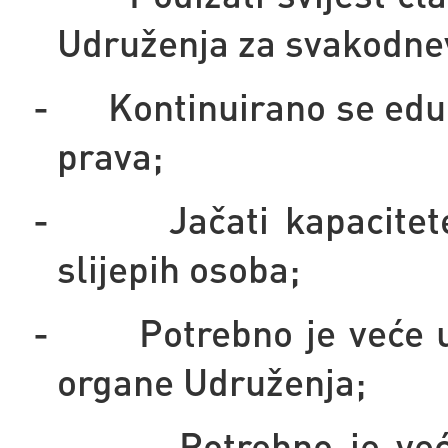
Udruženja za svakodnevn
-
Kontinuirano se educ
prava;
-
Jačati kapacitet
slijepih osoba;
-
Potrebno je veće u
organe Udruženja;
-
Potrebno je ve