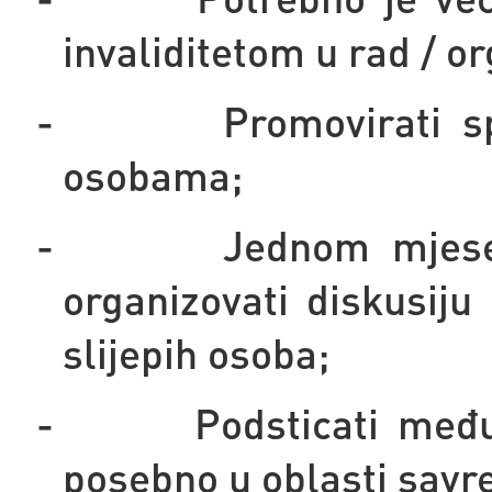
invaliditetom u rad / o
-
Promovirati s
osobama;
-
Jednom mjese
organizovati diskusiju
slijepih osoba;
-
Podsticati međ
posebno u oblasti savr