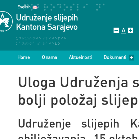
English
Udruženje slijepih
Kantona Sarajevo
Home
O nama
Aktuelnosti
Dokumenti
Uloga Udruženja s
bolji položaj slije
Udruženje slijepih 
obilježavanja 15.oktob