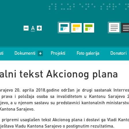
ti
Dokumenti
Projekti
Foto galerija
Donatori
alni tekst Akcionog plana
rajevo 20. aprila 2018.godine održan je drugi sastanak Interres
prava i položaja osoba sa invaliditetom u Kantonu Sarajevo 
evo, a u njenom sastavu su predstavnici kantonalnih ministarstv
Kantona Sarajevo.
 pripremi usaglašen tekst Akcionog plana i dostavi ga Vladi Kant
vještava Vladu Kantona Sarajevo o postignutim rezultatima.