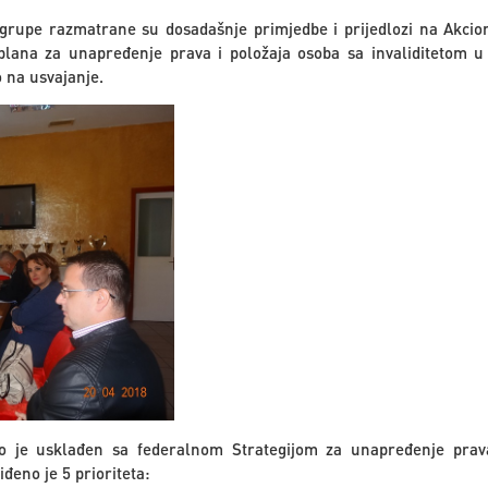
rupe razmatrane su dosadašnje primjedbe i prijedlozi na Akcioni
 plana za unapređenje prava i položaja osoba sa invaliditetom 
 na usvajanje.
o je usklađen sa federalnom Strategijom za unapređenje prava
đeno je 5 prioriteta: