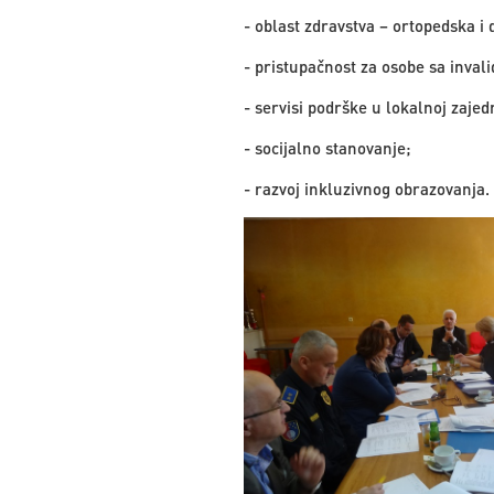
- oblast zdravstva – ortopedska i
- pristupačnost za osobe sa invali
- servisi podrške u lokalnoj zajedn
- socijalno stanovanje;
- razvoj inkluzivnog obrazovanja.