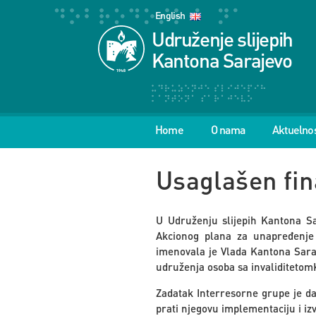
English
Udruženje slijepih
Kantona Sarajevo
Home
O nama
Aktuelnos
Usaglašen fin
U Udruženju slijepih Kantona Sa
Akcionog plana za unapređenje 
imenovala je Vlada Kantona Saraj
udruženja osoba sa invaliditetom
Zadatak Interresorne grupe je da
prati njegovu implementaciju i iz