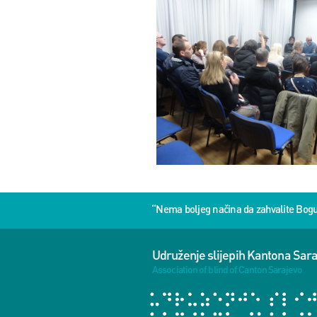
“Nema boljeg načina da zahvalite Bog
Udruženje slijepih Kantona Sar
Association of blind of Canton Sarajevo