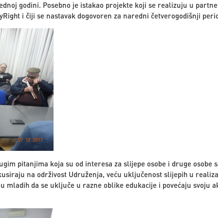
rednoj godini. Posebno je istakao projekte koji se realizuju u part
Right i čiji se nastavak dogovoren za naredni četverogodišnji peri
rugim pitanjima koja su od interesa za slijepe osobe i druge osobe 
kusiraju na održivost Udruženja, veću uključenost slijepih u realiza
u mladih da se uključe u razne oblike edukacije i povećaju svoju a