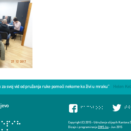
u za svoj vid od pružanja ruke pomoći nekome ko živi u mraku”
Helen Kel
ajevo
Copyright (C) 2015 - Udruženje slijepih Kantona 
Dizajn i programiranje
DWS.ba
- Jun 2015