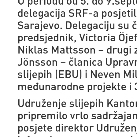
U periodu od 5. do 9.sep
delegacija SRF-a posjeti
Sarajevo. Delegaciju su či
predsjednik, Victoria Öje
Niklas Mattsson – drugi 
Jönsson – članica Uprav
slijepih (EBU) i Neven Mil
međunarodne projekte i 3
Udruženje slijepih Kanton
pripremilo vrlo sadržaja
posjete direktor Udruženj