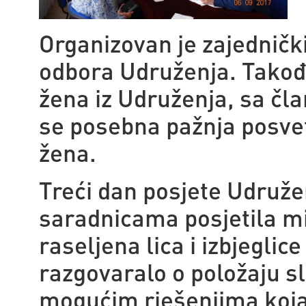
Organizovan je zajednič
odbora Udruženja. Takođe
žena iz Udruženja, sa čl
se posebna pažnja posveti
žena.
Treći dan posjete Udruže
saradnicama posjetila min
raseljena lica i izbjegli
razgovaralo o položaju sl
mogućim rješenjima koja ć