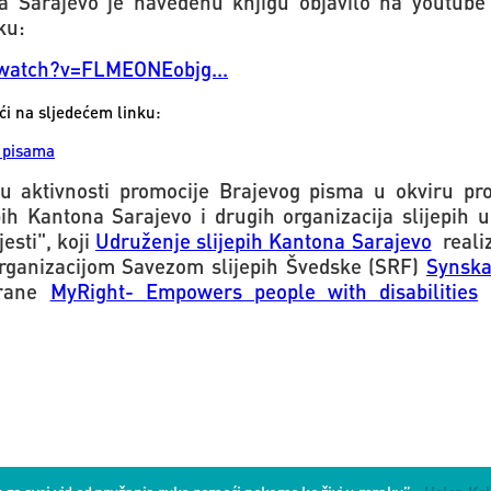
na Sarajevo je navedenu knjigu objavilo na youtube
ku:
watch?v=FLMEONEobjg...
i na sljedećem linku:
t pisama
ru aktivnosti promocije Brajevog pisma u okviru p
pih Kantona Sarajevo i drugih organizacija slijepih u
esti", koji
Udruženje slijepih Kantona Sarajevo
realiz
rganizacijom Savezom slijepih Švedske (SRF)
Synska
trane
MyRight- Empowers people with disabilities
u