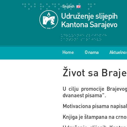
English
Udruženje slijepih
Kantona Sarajevo
Home
O nama
Aktuelnos
Život sa Braj
U cilju promocije Brajevo
dvanaest pisama”.
Motivaciona pisama napisal
Knjiga je štampana na crno