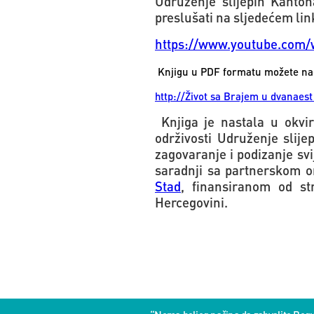
Udruženje slijepih Kanto
preslušati na sljedećem lin
https://www.youtube.com/
Knjigu u PDF formatu možete nać
http://Život sa Brajem u dvanaes
Knjiga je nastala u okvi
održivosti Udruženje slije
zagovaranje i podizanje svij
saradnji sa partnerskom o
Stad
, finansiranom od s
Hercegovini.