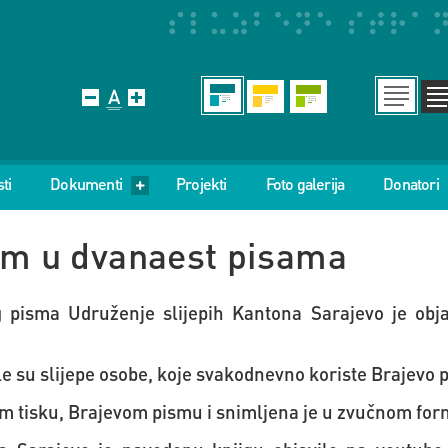
ti
Dokumenti
Projekti
Foto galerija
Donatori
em u dvanaest pisama
g pisma Udruženje slijepih Kantona Sarajevo je obja
e su slijepe osobe, koje svakodnevno koriste Brajevo 
m tisku, Brajevom pismu i snimljena je u zvučnom for