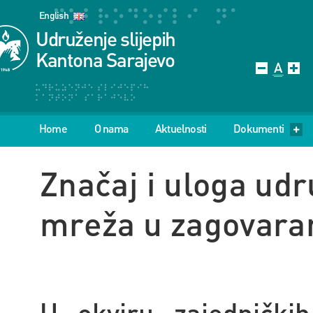
English
Udruženje slijepih
Kantona Sarajevo
Home
O nama
Aktuelnosti
Dokumenti
Značaj i uloga udru
mreža u zagovaran
U okviru zajedničkih