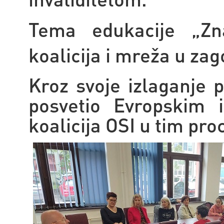
Tema edukacije
„Zn
koalicija i mreža u za
Kroz svoje izlaganje 
posvetio Evropskim i
koalicija OSI u tim pr