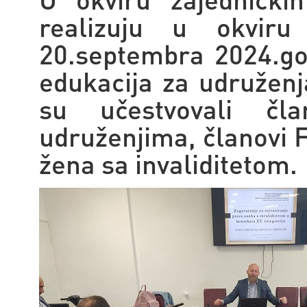
realizuju u okvir
20.septembra 2024.go
edukacija za udruženj
su učestvovali čl
udruženjima, članovi 
žena sa invaliditetom.