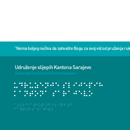
“Nema boljeg načina da zahvalite Bogu za svoj vid od pružanja 
Udruženje slijepih Kantona Sarajevo
Association of blind of Canton Sarajevo